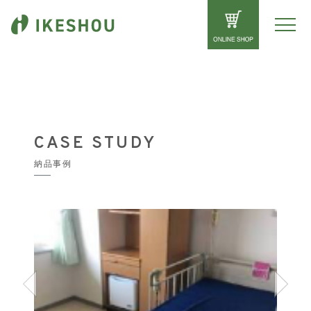
CASE STUDY
納品事例
Previous
Next