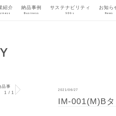
業紹介
納品事例
サステナビリティ
お知ら
siness
Business
SDGｓ
News
DY
2021/06/27
Next
1
/ 1
IM-001(M